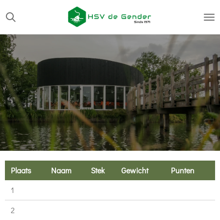
Ga
direct
naar
de
hoofdinhoud
Plaats
Naam
Stek
Gewicht
Punten
1
2