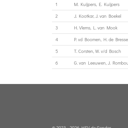
1
M. Kuijpers, E. Kuijpers
2
J. Kootkar, J. van Boekel
3
H. Vlems, L. van Mook
4
P. vd Boomen, H. de Bresse
5
T. Corsten, W. v/d Bosch
6
G. van Leeuwen, J. Rombou
© 2023 - 2026 HSV de Gender