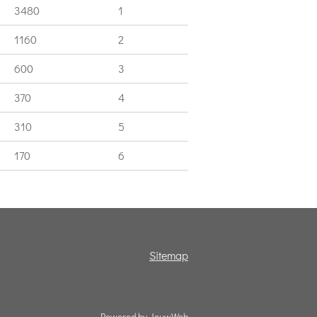
3480
1
1160
2
600
3
370
4
310
5
170
6
Sitemap