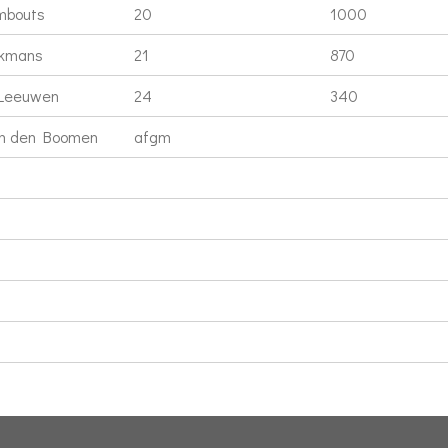
mbouts
20
1000
jkmans
21
870
 Leeuwen
24
340
an den Boomen
afgm