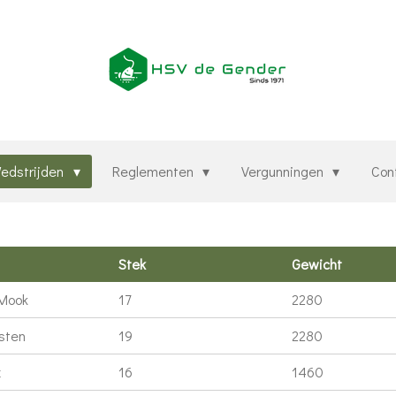
edstrijden
Reglementen
Vergunningen
Con
Stek
Gewicht
 Mook
17
2280
sten
19
2280
x
16
1460