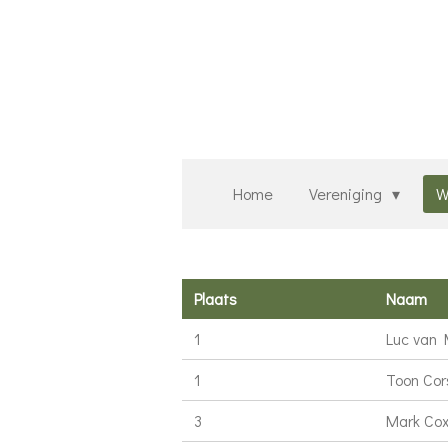
Ga
direct
naar
de
hoofdinhoud
Home
Vereniging
W
Plaats
Naam
1
Luc van
1
Toon Cor
3
Mark Co