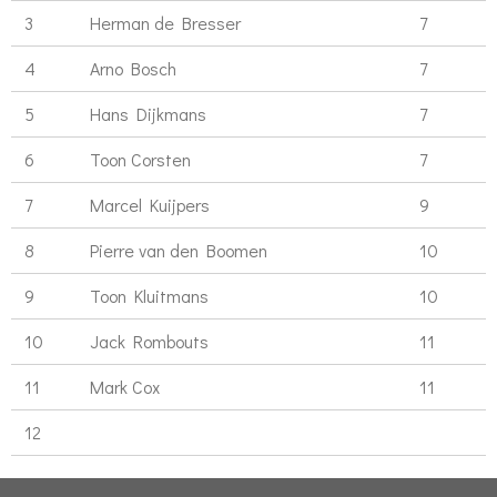
3
Herman de Bresser
7
4
Arno Bosch
7
5
Hans Dijkmans
7
6
Toon Corsten
7
7
Marcel Kuijpers
9
8
Pierre van den Boomen
10
9
Toon Kluitmans
10
10
Jack Rombouts
11
11
Mark Cox
11
12