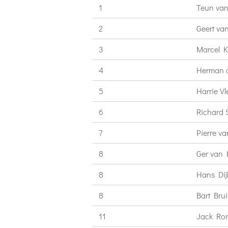
1
Teun va
2
Geert v
3
Marcel K
4
Herman d
5
Harrie V
6
Richard 
7
Pierre v
8
Ger van
8
Hans Di
8
Bart Brui
11
Jack Ro