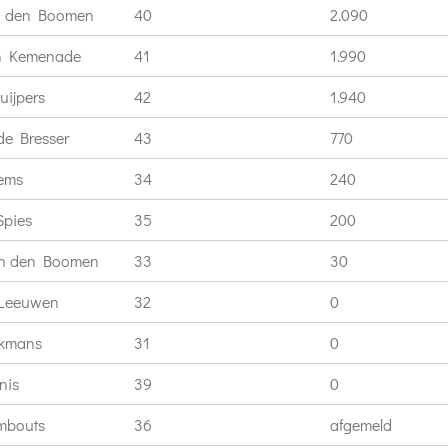
n den Boomen
40
2.090
an Kemenade
41
1.990
uijpers
42
1.940
e Bresser
43
770
lems
34
240
Spies
35
200
an den Boomen
33
30
 Leeuwen
32
0
jkmans
31
0
nis
39
0
mbouts
36
afgemeld