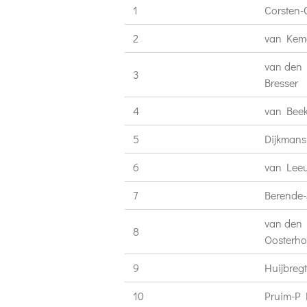
1
Corsten-
2
van Kem
van den
3
Bresser
4
van Bee
5
Dijkmans
6
van Lee
7
Berende-
van den
8
Oosterho
9
Huijbreg
10
Pruim-P 