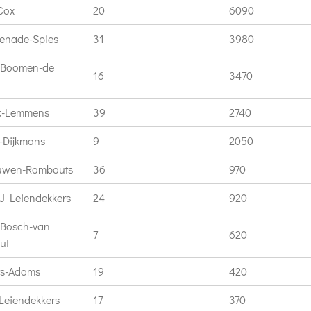
Cox
20
6090
enade-Spies
31
3980
 Boomen-de
16
3470
k-Lemmens
39
2740
-Dijkmans
9
2050
uwen-Rombouts
36
970
J Leiendekkers
24
920
 Bosch-van
7
620
ut
ts-Adams
19
420
Leiendekkers
17
370